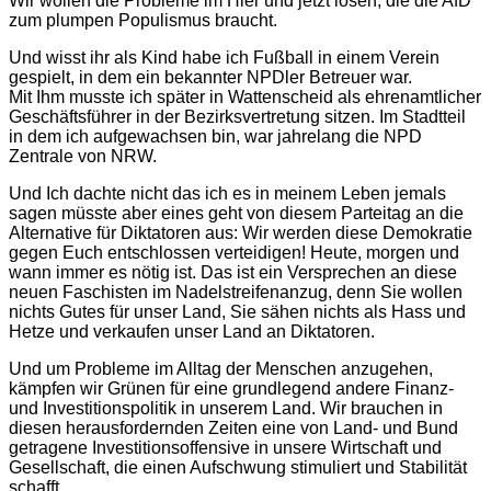
Wir wollen die Probleme im Hier und jetzt lösen, die die AfD
zum plumpen Populismus braucht.
Und wisst ihr als Kind habe ich Fußball in einem Verein
gespielt, in dem ein bekannter NPDler Betreuer war.
Mit Ihm musste ich später in Wattenscheid als ehrenamtlicher
Geschäftsführer in der Bezirksvertretung sitzen. Im Stadtteil
in dem ich aufgewachsen bin, war jahrelang die NPD
Zentrale von NRW.
Und Ich dachte nicht das ich es in meinem Leben jemals
sagen müsste aber eines geht von diesem Parteitag an die
Alternative für Diktatoren aus: Wir werden diese Demokratie
gegen Euch entschlossen verteidigen! Heute, morgen und
wann immer es nötig ist. Das ist ein Versprechen an diese
neuen Faschisten im Nadelstreifenanzug, denn Sie wollen
nichts Gutes für unser Land, Sie sähen nichts als Hass und
Hetze und verkaufen unser Land an Diktatoren.
Und um Probleme im Alltag der Menschen anzugehen,
kämpfen wir Grünen für eine grundlegend andere Finanz-
und Investitionspolitik in unserem Land. Wir brauchen in
diesen herausfordernden Zeiten eine von Land- und Bund
getragene Investitionsoffensive in unsere Wirtschaft und
Gesellschaft, die einen Aufschwung stimuliert und Stabilität
schafft.